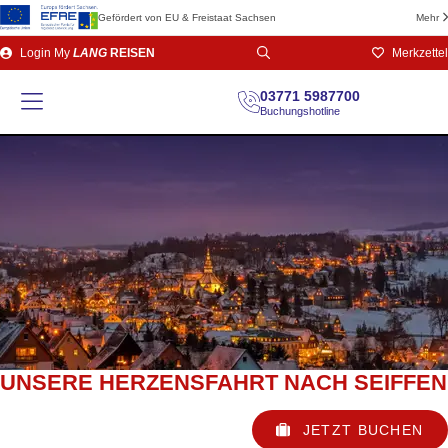
Gefördert von EU & Freistaat Sachsen
Mehr
Direkt
Login
My
LANG
REISEN
Merkzettel
zum
Seiteninhalt
03771 5987700
Buchungshotline
UNSERE HERZENSFAHRT NACH SEIFFEN
JETZT BUCHEN