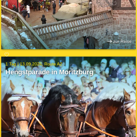
zur Reise
1 Tag |
13.09.2026
Route A2
Hengstparade in Moritzburg