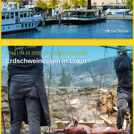
zur Reise
1 Tag |
04.10.2026
17.10.2026
Route A16
Erdschweinessen in Loket