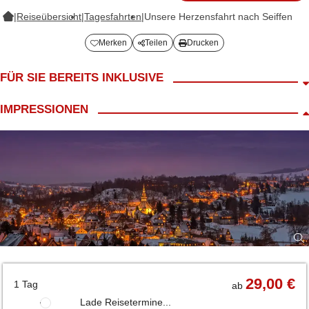
|
Reiseübersicht
|
Tagesfahrten
|
Unsere Herzensfahrt nach Seiffen
Merken
Teilen
Drucken
FÜR SIE BEREITS INKLUSIVE
Fahrt im modernen 4* / 5* Reisebus
IMPRESSIONEN
LANG Reiseleiter
Begrüßungskaffee
inkl. Führung beim Spielwarenmacher Günther
Führung in der Bergkirche Seiffen
Besuch des Sternenmarktes in Seiffen
29,00 €
1 Tag
ab
Lade Reisetermine...