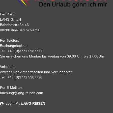
Tagen nach der Buchung zu zahlen.
30
40 %
40 %
50 %
50 %
22
50 %
65%
75 %
75%
Per Post:
15
65 %
70 %
80%
80 %
LANG GmbH
7
80%
85%
85%
85 %
Bahnhofstraße 43
08280 Aue-Bad Schlema
2
90 %
95 %
95 %
95 %
0,
95%
95 %
95 %
95%
Per Telefon:
Nichtantritt
Buchungshotline:
Tel.:
+49 (0)3771 59877 00
Sie erreichen uns Montag bis Freitag von 09.00 Uhr bis 17.00Uhr
Voicebot:
Abfrage von Abfahrtszeiten und Verfügbarkeit
Tel.:
+49 (0)3771 5987720
Per E-Mail an:
Alle weiteren Stronierungsbedingungen entnehmen Sie bitte
buchung@lang-reisen.com
unseren AGB. Wir empfehlen Ihnen den Abschluss einer
Reiserücktrittskostenversicherung
Login
My
LANG
REISEN