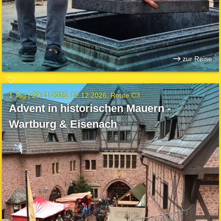
zur Reise
1 Tag |
29.11.2026
12.12.2026
Route C3
Advent in historischen Mauern -
Wartburg & Eisenach