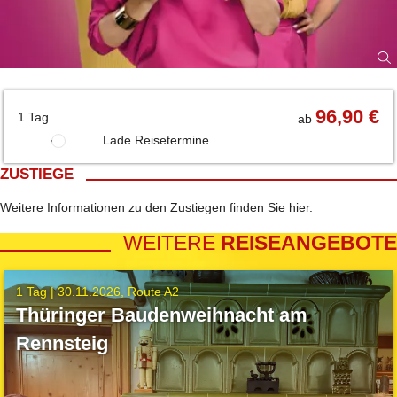
96,90 €
1 Tag
ab
Lade Reisetermine...
ZUSTIEGE
Weitere Informationen zu den Zustiegen finden Sie
hier
.
WEITERE
REISEANGEBOTE
1 Tag |
30.11.2026
Route A2
Thüringer Baudenweihnacht am
Rennsteig