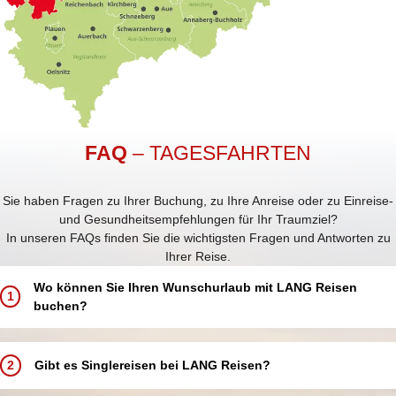
FAQ
– TAGESFAHRTEN
Sie haben Fragen zu Ihrer Buchung, zu Ihre Anreise oder zu Einreise-
und Gesundheitsempfehlungen für Ihr Traumziel?
In unseren FAQs finden Sie die wichtigsten Fragen und Antworten zu
Ihrer Reise.
Wo können Sie Ihren Wunschurlaub mit LANG Reisen
1
buchen?
Buchen Sie Ihren Traumurlaub ganz einfach und bequem:
In einem unserer 5 LANG Reisebüros in Annaberg-Buchholz, Aue,
2
Gibt es Singlereisen bei LANG Reisen?
Chemnitz, Schwarzenberg und Zwickau