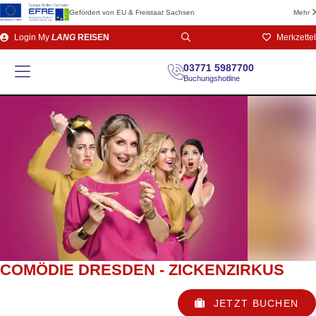
Gefördert von EU & Freistaat Sachsen
Mehr
Direkt
Login
My
LANG
REISEN
Merkzettel
zum
Seiteninhalt
03771 5987700
Buchungshotline
COMÖDIE DRESDEN - ZICKENZIRKUS
JETZT BUCHEN