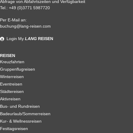
Abfrage von Abfahrtszeiten und Verfügbarkeit
Tel.:
+49 (0)3771 5987720
Per E-Mail an:
Alle weiteren Stronierungsbedingungen entnehmen Sie bitte
buchung@lang-reisen.com
unseren AGB. Wir empfehlen Ihnen den Abschluss einer
Reiserücktrittskostenversicherung
Login
My
LANG
REISEN
REISEN
Kreuzfahrten
Gruppenflugreisen
Winterreisen
Eventreisen
Städtereisen
Aktivreisen
Bus- und Rundreisen
Badeurlaub/Sommerreisen
Kur- & Wellnessreisen
Festtagsreisen