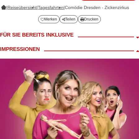
|
Reiseübersicht
|
Tagesfahrten
|
Comödie Dresden - Zickenzirkus
Merken
Teilen
Drucken
FÜR SIE BEREITS INKLUSIVE
Fahrt im modernen 4*/5* Reisebus
IMPRESSIONEN
Begrüßungskaffee
inkl. Mittagessen in Dresden
inkl. Eintritt in die Comödie Dresden Kat. C
Zuschläge: Kat. B 3,-
Vorstellungsbeginn 15:00 Uhr