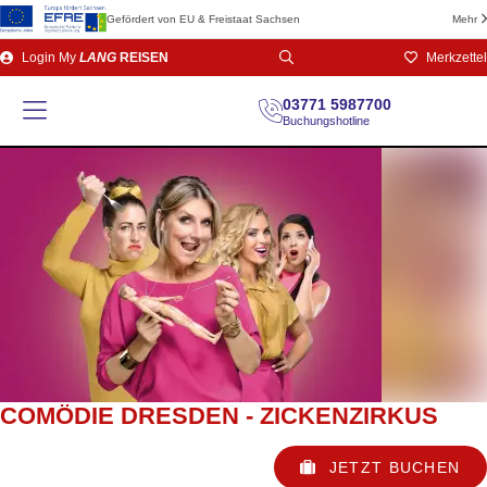
Gefördert von EU & Freistaat Sachsen
Mehr
Direkt
Login
My
LANG
REISEN
Merkzettel
zum
Seiteninhalt
03771 5987700
Buchungshotline
COMÖDIE DRESDEN - ZICKENZIRKUS
JETZT BUCHEN