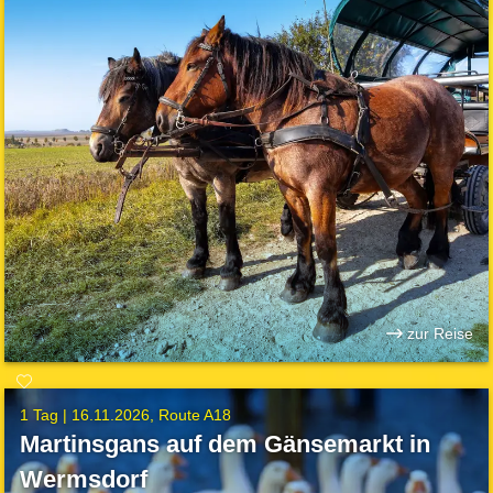
zur Reise
1 Tag |
16.11.2026
Route A18
Martinsgans auf dem Gänsemarkt in
Wermsdorf