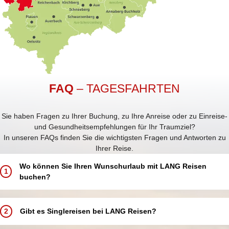
FAQ
– TAGESFAHRTEN
Sie haben Fragen zu Ihrer Buchung, zu Ihre Anreise oder zu Einreise-
und Gesundheitsempfehlungen für Ihr Traumziel?
In unseren FAQs finden Sie die wichtigsten Fragen und Antworten zu
Ihrer Reise.
Wo können Sie Ihren Wunschurlaub mit LANG Reisen
1
buchen?
Buchen Sie Ihren Traumurlaub ganz einfach und bequem:
In einem unserer 5 LANG Reisebüros in Annaberg-Buchholz, Aue,
2
Gibt es Singlereisen bei LANG Reisen?
Chemnitz, Schwarzenberg und Zwickau