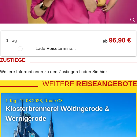
96,90 €
1 Tag
ab
Lade Reisetermine...
ZUSTIEGE
Weitere Informationen zu den Zustiegen finden Sie
hier
.
WEITERE
REISEANGEBOTE
1 Tag |
12.08.2026
Route C3
Klosterbrennerei Wöltingerode &
Wernigerode