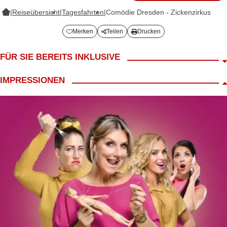
|
Reiseübersicht
|
Tagesfahrten
|
Comödie Dresden - Zickenzirkus
Merken
Teilen
Drucken
FÜR SIE BEREITS INKLUSIVE
Fahrt im modernen 4*/5*Reisebus
IMPRESSIONEN
Begrüßungskaffee
inkl. Mittagessen in Dresden
inkl. Eintritt in die Comödie Dresden Kat. C
Zuschläge: Kat. B 3,-
Vorstellungsbeginn 15:00 Uhr