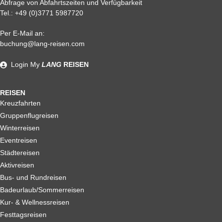
Abfrage von Abfahrtszeiten und Verfügbarkeit
Tel.:
+49 (0)3771 5987720
Per E-Mail an:
Alle weiteren Stronierungsbedingungen entnehmen Sie bitte
buchung@lang-reisen.com
unseren AGB. Wir empfehlen Ihnen den Abschluss einer
Reiserücktrittskostenversicherung
Login
My
LANG
REISEN
REISEN
Kreuzfahrten
Gruppenflugreisen
Winterreisen
Eventreisen
Städtereisen
Aktivreisen
Bus- und Rundreisen
Badeurlaub/Sommerreisen
Kur- & Wellnessreisen
Festtagsreisen