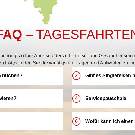
FAQ
– TAGESFAHRTE
uchung, zu Ihre Anreise oder zu Einreise- und Gesundheitsemp
en FAQs finden Sie die wichtigsten Fragen und Antworten zu Ihr
n buchen?
2
Gibt es Singlereisen
Bei LANG Reisen bieten wir 
Aue, Chemnitz,
herzlich willkommen und kö
vieren?
4
Servicepauschale
Damit Sie Ihren Urlaub komf
n Ihrer Nähe
Doppelzimmer/-kabinen zur 
f Option reservieren. Bitte
Unsere Servicepauschale gar
reisen – ganz nach Ihren W
-Frist automatisch verfällt.
auch eine zuverlässige und
6
Wofür kann ich einen
ffen und Ihre Traumreise zu
Reise entspannt planen und
Reisepreis enthalten und wi