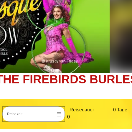
THE FIREBIRDS BURL
Reisedauer
0 Tag
e
Reisezeit