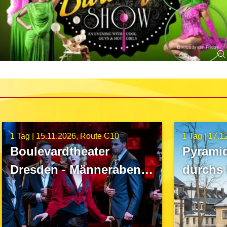
1 Tag |
15.11.2026
Route C10
1 Tag |
17.1
Boulevardtheater
Pyrami
Dresden - Männerabend
durchs 
- I did it my way!