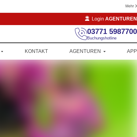
Mehr
Login
AGENTUREN
03771 5987700
Buchungshotline
KONTAKT
AGENTUREN
APP