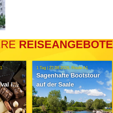
ERE
REISEANGEBOTE
A1
1 Tag |
22.08.2026
Route A1
Sagenhafte Bootstour
val in
auf der Saale