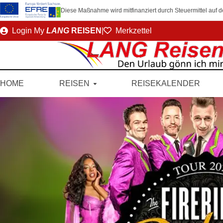
Diese Maßnahme wird mitfinanziert durch Steuermittel auf
Direkt
Login
My
LANG
REISEN
|
Merkzettel
zum
Seiteninhalt
HOME
REISEN
REISEKALENDER