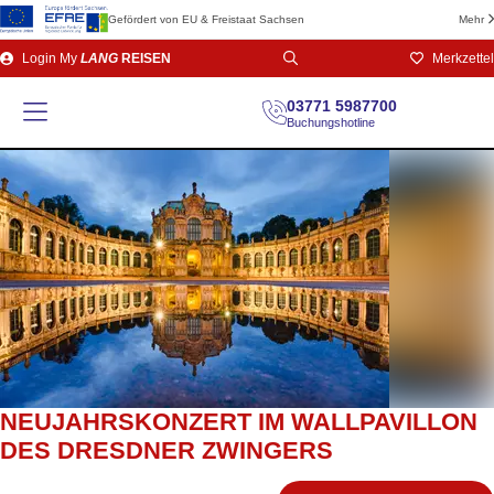
Gefördert von EU & Freistaat Sachsen
Mehr
Direkt
Login
My
LANG
REISEN
Merkzettel
zum
Seiteninhalt
03771 5987700
Buchungshotline
NEUJAHRSKONZERT IM WALLPAVILLON
DES DRESDNER ZWINGERS