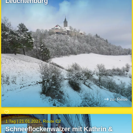
Leuchtenburg
zur Reise
1 Tag |
21.01.2027
Route C2
Schneeflockenwalzer mit Kathrin &