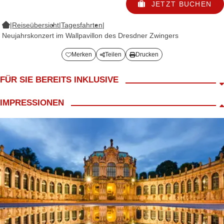
JETZT BUCHEN
|
Reiseübersicht
|
Tagesfahrten
|
Neujahrskonzert im Wallpavillon des Dresdner Zwingers
Merken
Teilen
Drucken
FÜR SIE BEREITS INKLUSIVE
Fahrt im modernen 4*/5* Reisebus
IMPRESSIONEN
LANG Reiseleiter
Begrüßungskaffee
inkl. Mittagessen
inkl. Sektempfang
Eintritt zum "Neujahrskonzert“ unterhaltsam präsentiert von den
Solisten des
DRESDNER RESIDENZ ORCHESTERs