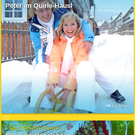
Peter im Quirle-Häusl
zur Reise
1 Tag |
08.08.2026
Route A1