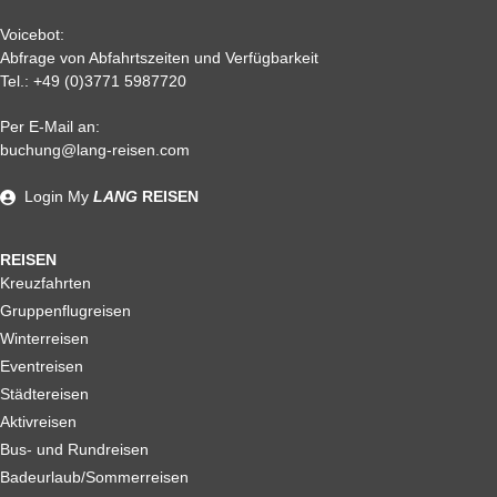
Voicebot:
Abfrage von Abfahrtszeiten und Verfügbarkeit
Tel.:
+49 (0)3771 5987720
Per E-Mail an:
Alle weiteren Stronierungsbedingungen entnehmen Sie bitte
buchung@lang-reisen.com
unseren AGB. Wir empfehlen Ihnen den Abschluss einer
Reiserücktrittskostenversicherung
Login
My
LANG
REISEN
REISEN
Kreuzfahrten
Gruppenflugreisen
Winterreisen
Eventreisen
Städtereisen
Aktivreisen
Bus- und Rundreisen
Badeurlaub/Sommerreisen