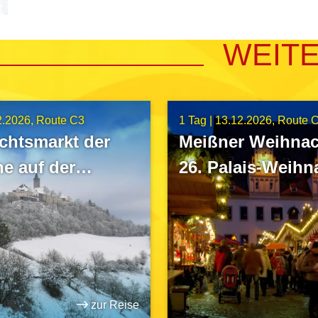
WEIT
2.2026
Route C3
1 Tag |
13.12.2026
Route 
chtsmarkt der
Meißner Weihnac
e auf der
26. Palais-Weihn
enburg
Zabeltitz
zur Reise