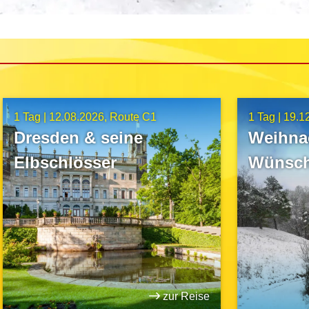
1 Tag |
12.08.2026
Route C1
1 Tag |
19.1
Dresden & seine
Weihna
Elbschlösser
Wünsch
Leucht
zur Reise