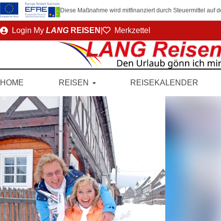
Diese Maßnahme wird mitfinanziert durch Steuermittel auf
Direkt
Login
My
LANG
REISEN
|
Merkzettel
zum
Seiteninhalt
HOME
REISEN
REISEKALENDER