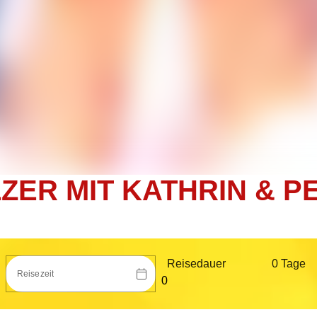
R MIT KATHRIN & PE
Reisedauer
0 Tag
e
Reisezeit