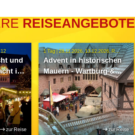
ERE
REISEANGEBOTE
C12
1 Tag |
28.11.2026
13.12.2026
Route A15
ht und
Advent in historischen
acht in
Mauern - Wartburg &
Eisenach
zur Reise
zur Reise