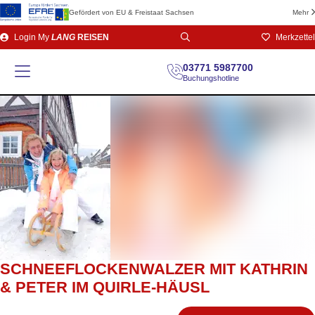
Gefördert von EU & Freistaat Sachsen
Mehr
Direkt
Login
My
LANG
REISEN
Merkzettel
zum
Seiteninhalt
03771 5987700
Buchungshotline
SCHNEEFLOCKENWALZER MIT KATHRIN
& PETER IM QUIRLE-HÄUSL