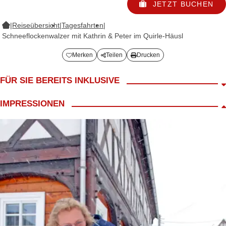
JETZT BUCHEN
|
Reiseübersicht
|
Tagesfahrten
|
Schneeflockenwalzer mit Kathrin & Peter im Quirle-Häusl
Merken
Teilen
Drucken
FÜR SIE BEREITS INKLUSIVE
Fahrt im modernen Reisebus
IMPRESSIONEN
Bordbegleitung
Begrüßungskaffee
inkl. Mittagessen im Quirle-Häusl
inkl. Kaffeegedeck
Programm Schneeflockenwalzer mit Kathrin & Peter
Achtung: nicht rollstuhl- oder behindertengerecht