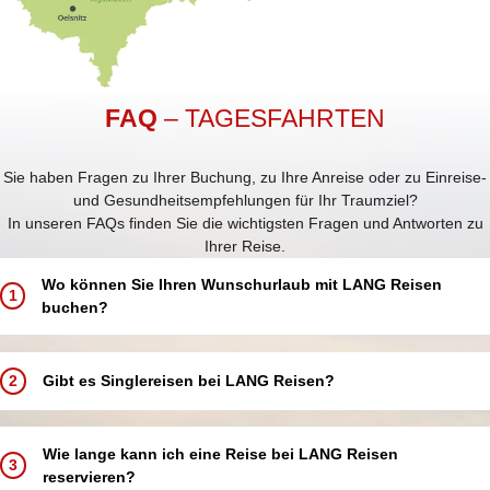
FAQ
– TAGESFAHRTEN
Sie haben Fragen zu Ihrer Buchung, zu Ihre Anreise oder zu Einreise-
und Gesundheitsempfehlungen für Ihr Traumziel?
In unseren FAQs finden Sie die wichtigsten Fragen und Antworten zu
Ihrer Reise.
Wo können Sie Ihren Wunschurlaub mit LANG Reisen
1
buchen?
Buchen Sie Ihren Traumurlaub ganz einfach und bequem:
In einem unserer 5 LANG Reisebüros in Annaberg-Buchholz, Aue,
2
Gibt es Singlereisen bei LANG Reisen?
Chemnitz, Schwarzenberg und Zwickau
In einer unserer über 250 Partneragenturen deutschlandweit in
Bei LANG Reisen bieten wir keine speziellen Singlereisen an.
Ihrer Nähe
Alleinreisende sind jedoch herzlich willkommen und können an allen
Wie lange kann ich eine Reise bei LANG Reisen
Telefonisch über unsere Buchungshotline
3
unseren Reisen teilnehmen.
reservieren?
Online über unsere Website – rund um die Uhr verfügbar