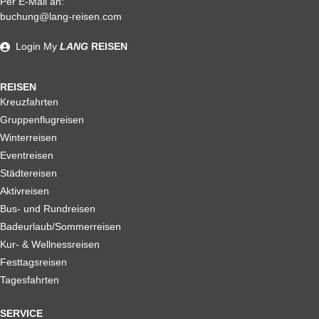
Per E-Mail an:
Alle weiteren Stronierungsbedingungen entnehmen Sie bitte
buchung@lang-reisen.com
unseren AGB. Wir empfehlen Ihnen den Abschluss einer
Reiserücktrittskostenversicherung
Login
My
LANG
REISEN
REISEN
Kreuzfahrten
Gruppenflugreisen
Winterreisen
Eventreisen
Städtereisen
Aktivreisen
Bus- und Rundreisen
Badeurlaub/Sommerreisen
Kur- & Wellnessreisen
Festtagsreisen
Tagesfahrten
SERVICE