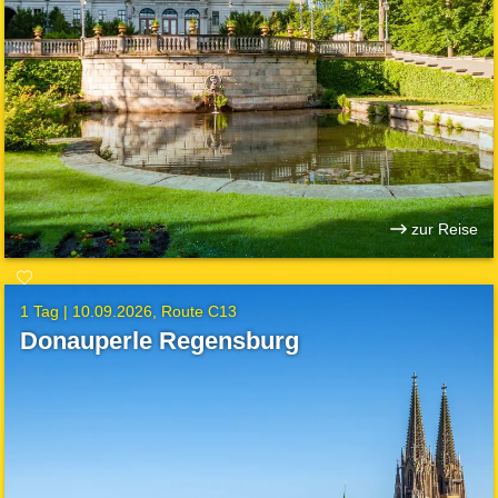
zur Reise
1 Tag |
10.09.2026
Route C13
Donauperle Regensburg