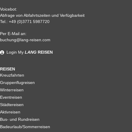
Voicebot:
Abfrage von Abfahrtszeiten und Verfügbarkeit
Tel.:
+49 (0)3771 5987720
Per E-Mail an:
Alle weiteren Stronierungsbedingungen entnehmen Sie bitte
buchung@lang-reisen.com
unseren AGB. Wir empfehlen Ihnen den Abschluss einer
Reiserücktrittskostenversicherung
Login
My
LANG
REISEN
REISEN
Kreuzfahrten
Gruppenflugreisen
Winterreisen
Eventreisen
Städtereisen
Aktivreisen
Bus- und Rundreisen
Badeurlaub/Sommerreisen