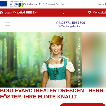
Gefördert von EU & Freistaat Sachsen
Mehr
Direkt
Login
My
LANG
REISEN
Merkzettel
zum
Seiteninhalt
03771 5987700
Buchungshotline
BOULEVARDTHEATER DRESDEN - HERR
FÖSTER, IHRE FLINTE KNALLT