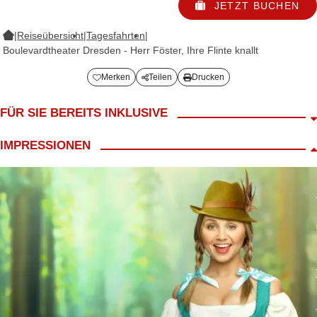
JETZT BUCHEN
|
Reiseübersicht
|
Tagesfahrten
|
Boulevardtheater Dresden - Herr Föster, Ihre Flinte knallt
Merken
Teilen
Drucken
FÜR SIE BEREITS INKLUSIVE
Fahrt im 4*/5* Reisebus
IMPRESSIONEN
LANG Reiseleiter
Begrüßungskaffee
inkl. Mittagessen in Dresden
inkl. Eintritt in das Boulevardtheater zur Vorstellung „Herr Förster,
Ihre Flinte knallt!"