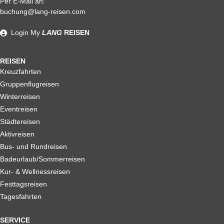
Per E-Mail an:
Alle weiteren Stronierungsbedingungen entnehmen Sie bitte
buchung@lang-reisen.com
unseren AGB. Wir empfehlen Ihnen den Abschluss einer
Reiserücktrittskostenversicherung
Login
My
LANG
REISEN
REISEN
Kreuzfahrten
Gruppenflugreisen
Winterreisen
Eventreisen
Städtereisen
Aktivreisen
Bus- und Rundreisen
Badeurlaub/Sommerreisen
Kur- & Wellnessreisen
Festtagsreisen
Tagesfahrten
SERVICE