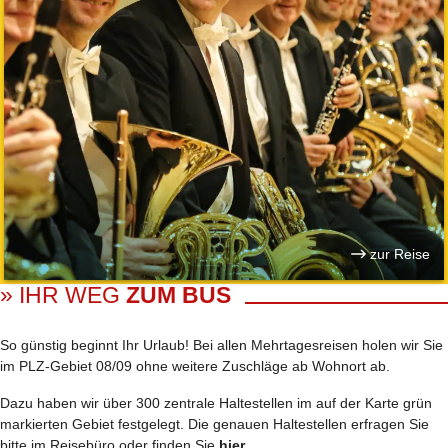
zur Reise
» IHR WEG
ZUM BUS
So günstig beginnt Ihr Urlaub! Bei allen Mehrtages­reisen holen wir Sie
im PLZ-Gebiet 08/09 ohne weitere Zuschläge ab Wohnort ab.
Dazu haben wir über 300 zentrale Haltestellen im auf der Karte grün
markierten Gebiet festgelegt. Die genauen Haltestellen erfragen Sie
bitte im Reisebüro oder finden Sie
hier
.