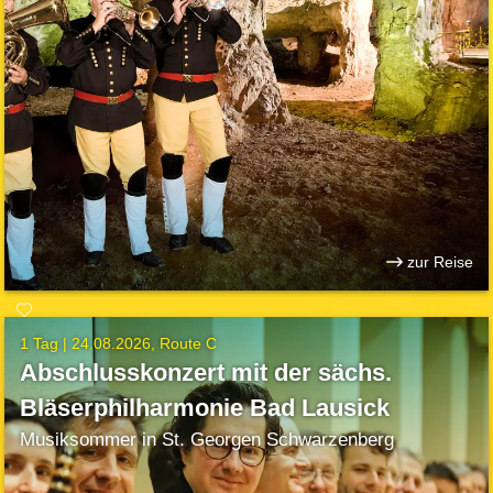
zur Reise
1 Tag |
24.08.2026
Route C
Abschlusskonzert mit der sächs.
Bläserphilharmonie Bad Lausick
Musiksommer in St. Georgen Schwarzenberg