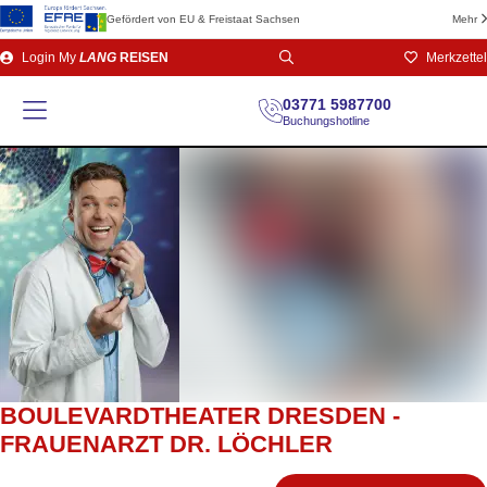
Gefördert von EU & Freistaat Sachsen
Mehr
Direkt
Login
My
LANG
REISEN
Merkzettel
zum
Seiteninhalt
03771 5987700
Buchungshotline
BOULEVARDTHEATER DRESDEN -
FRAUENARZT DR. LÖCHLER