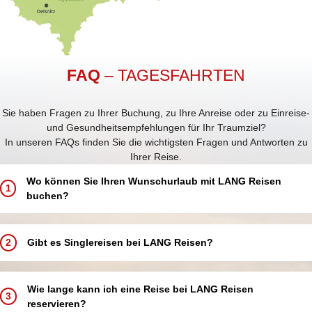
FAQ
– TAGESFAHRTEN
Sie haben Fragen zu Ihrer Buchung, zu Ihre Anreise oder zu Einreise-
und Gesundheitsempfehlungen für Ihr Traumziel?
In unseren FAQs finden Sie die wichtigsten Fragen und Antworten zu
Ihrer Reise.
Wo können Sie Ihren Wunschurlaub mit LANG Reisen
1
buchen?
Buchen Sie Ihren Traumurlaub ganz einfach und bequem:
In einem unserer 5 LANG Reisebüros in Annaberg-Buchholz, Aue,
2
Gibt es Singlereisen bei LANG Reisen?
Chemnitz, Schwarzenberg und Zwickau
In einer unserer über 250 Partneragenturen deutschlandweit in
Bei LANG Reisen bieten wir keine speziellen Singlereisen an.
Ihrer Nähe
Alleinreisende sind jedoch herzlich willkommen und können an allen
Wie lange kann ich eine Reise bei LANG Reisen
Telefonisch über unsere Buchungshotline
3
unseren Reisen teilnehmen.
reservieren?
Online über unsere Website – rund um die Uhr verfügbar