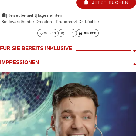
JETZT BUCHEN
|
Reiseübersicht
|
Tagesfahrten
|
Boulevardtheater Dresden - Frauenarzt Dr. Löchler
Merken
Teilen
Drucken
FÜR SIE BEREITS INKLUSIVE
Fahrt im 4*/5* Reisebus
IMPRESSIONEN
LANG Reiseleiter
Begrüßungskaffee
inkl. Mittagessen in Dresden
inkl. Eintritt in das Boulevardtheater zur Vorstellung „Frauenarzt Dr.
Löchler"