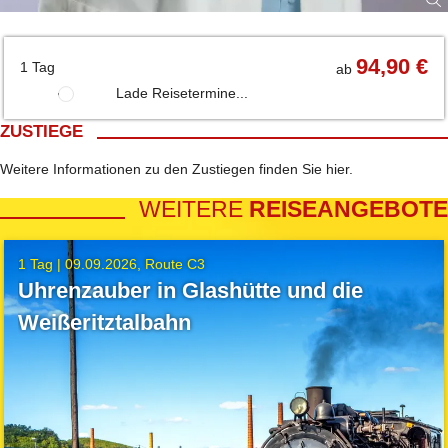
94,90 €
1 Tag
ab
Lade Reisetermine...
ZUSTIEGE
Weitere Informationen zu den Zustiegen finden Sie
hier
.
WEITERE
REISEANGEBOTE
1 Tag |
09.09.2026
Route C3
Uhrenzauber in Glashütte und die
Weißeritztalbahn