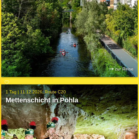
zur Reise
1 Tag |
11.12.2026
Route C20
Mettenschicht in Pöhla