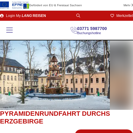
Gefördert von EU & Freistaat Sachsen
Mehr
Direkt
Login
My
LANG
REISEN
Merkzettel
zum
Seiteninhalt
03771 5987700
Buchungshotline
PYRAMIDENRUNDFAHRT DURCHS
ERZGEBIRGE