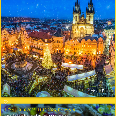
zur Reise
1 Tag |
10.10.2026
11.10.2026
Route A19