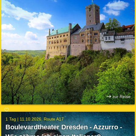
zur Reise
1 Tag |
11.10.2026
Route A17
Boulevardtheater Dresden - Azzurro -