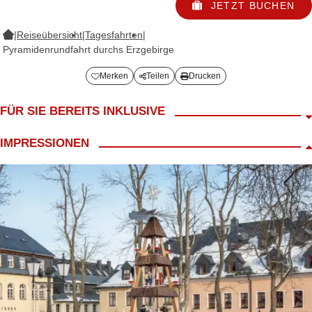
JETZT BUCHEN
|
Reiseübersicht
|
Tagesfahrten
|
Pyramidenrundfahrt durchs Erzgebirge
Merken
Teilen
Drucken
FÜR SIE BEREITS INKLUSIVE
Fahrt im modernen Reisebus
IMPRESSIONEN
Begrüßungskaffee
LANG Reiseleiter
Besuch der Pyramiden in Schwarzenberg, Johanngeorgenstadt,
Oberwiesenthal
inkl. Reiseleiter mit historischen Einblick & kleinen Anekdoten zu
den Pyramiden
inkl. Mittagessen in Oberwiesenthal