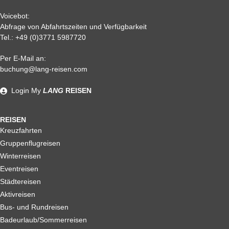
Voicebot:
Abfrage von Abfahrtszeiten und Verfügbarkeit
Tel.:
+49 (0)3771 5987720
Per E-Mail an:
Alle weiteren Stronierungsbedingungen entnehmen Sie bitte
buchung@lang-reisen.com
unseren AGB. Wir empfehlen Ihnen den Abschluss einer
Reiserücktrittskostenversicherung
Login
My
LANG
REISEN
REISEN
Kreuzfahrten
Gruppenflugreisen
Winterreisen
Eventreisen
Städtereisen
Aktivreisen
Bus- und Rundreisen
Badeurlaub/Sommerreisen