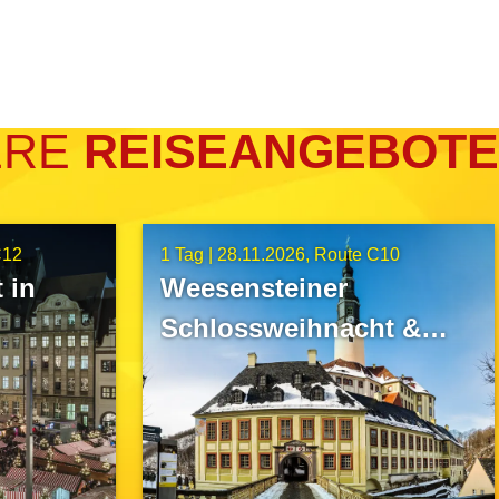
ERE
REISEANGEBOTE
C12
1 Tag |
28.11.2026
Route C10
 in
Weesensteiner
Schlossweihnacht &
Canalettomarkt Pirna