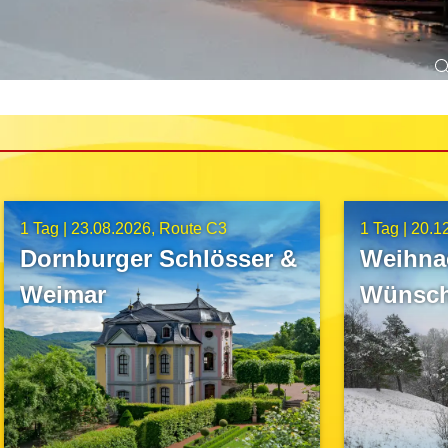
1 Tag |
23.08.2026
Route C3
1 Tag |
20.1
Dornburger Schlösser &
Weihna
Weimar
Wünsch
Leucht