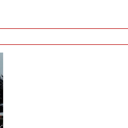
4h Freizeit
f -Besuch „Weihnachten wie`s früher war“ im Museumsdorf