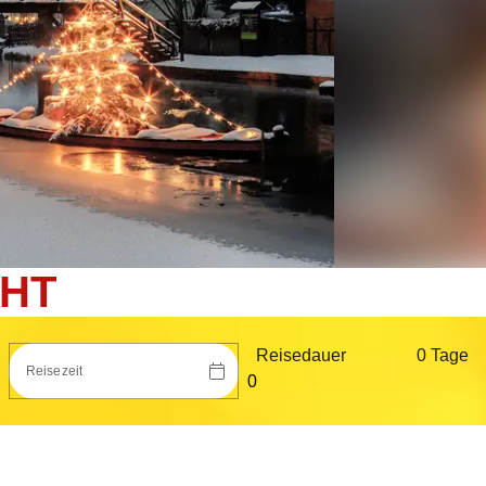
HT
Reisedauer
0 Tag
e
Reisezeit