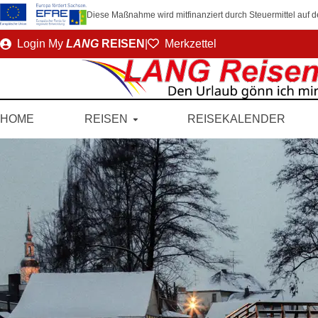
Diese Maßnahme wird mitfinanziert durch Steuermittel auf
Direkt
Login
My
LANG
REISEN
|
Merkzettel
zum
Seiteninhalt
HOME
REISEN
REISEKALENDER