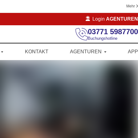
Mehr
Login
AGENTUREN
03771 5987700
Buchungshotline
KONTAKT
AGENTUREN
APP