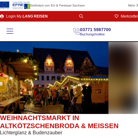
Gefördert von EU & Freistaat Sachsen
Mehr
Direkt
Login
My
LANG
REISEN
Merkzettel
zum
Seiteninhalt
03771 5987700
Buchungshotline
WEIHNACHTSMARKT IN
ALTKÖTZSCHENBRODA & MEISSEN
Lichterglanz & Budenzauber