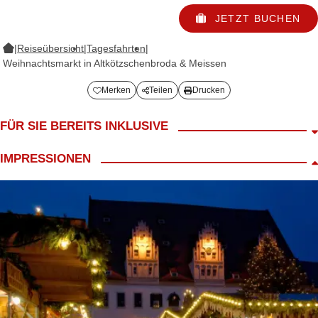
JETZT BUCHEN
|
Reiseübersicht
|
Tagesfahrten
|
Weihnachtsmarkt in Altkötzschenbroda & Meissen
Merken
Teilen
Drucken
FÜR SIE BEREITS INKLUSIVE
Fahrt im modernen Reisebus
IMPRESSIONEN
LANG Reiseleiter
Begrüßungskaffee
ca. 2,5h Freizeit in Altkötzschenbroda
ca. 2h Freizeit in Meissen