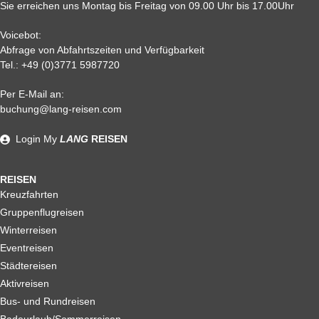
Sie erreichen uns Montag bis Freitag von 09.00 Uhr bis 17.00Uhr
Voicebot:
Abfrage von Abfahrtszeiten und Verfügbarkeit
Tel.:
+49 (0)3771 5987720
Per E-Mail an:
Alle weiteren Stronierungsbedingungen entnehmen Sie bitte
buchung@lang-reisen.com
unseren AGB. Wir empfehlen Ihnen den Abschluss einer
Reiserücktrittskostenversicherung
Login
My
LANG
REISEN
REISEN
Kreuzfahrten
Gruppenflugreisen
Winterreisen
Eventreisen
Städtereisen
Aktivreisen
Bus- und Rundreisen