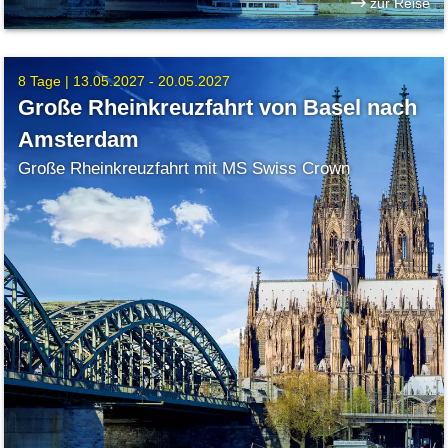
zur Reise
8 Tage |
13.05.2027 - 20.05.2027
Große Rheinkreuzfahrt von Basel nach
Amsterdam
Große Rheinkreuzfahrt mit MS Swiss Crown