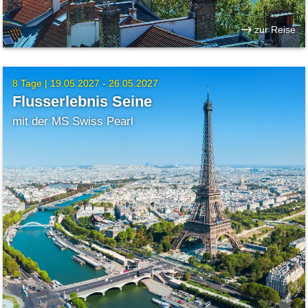
zur Reise
8 Tage |
19.05.2027 - 26.05.2027
Flusserlebnis Seine
mit der MS Swiss Pearl