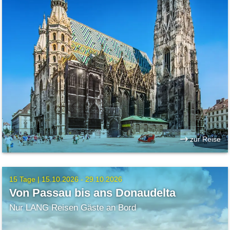
zur Reise
15 Tage |
15.10.2026 - 29.10.2026
Von Passau bis ans Donaudelta
Nur LANG Reisen Gäste an Bord