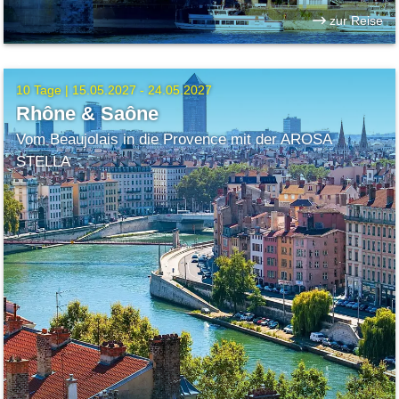
zur Reise
10 Tage |
15.05.2027 - 24.05.2027
Rhône & Saône
Vom Beaujolais in die Provence mit der AROSA
STELLA