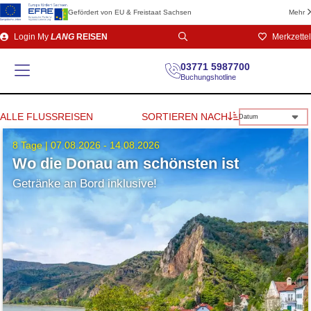
Gefördert von EU & Freistaat Sachsen
Mehr
Direkt
Login
My
LANG
REISEN
Merkzettel
zum
Seiteninhalt
03771 5987700
Buchungshotline
ALLE FLUSSREISEN
SORTIEREN NACH
Datum
8 Tage |
07.08.2026 - 14.08.2026
Wo die Donau am schönsten ist
Getränke an Bord inklusive!