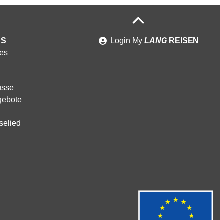
NS
Login
My
LANG
REISEN
es
usse
gebote
selied