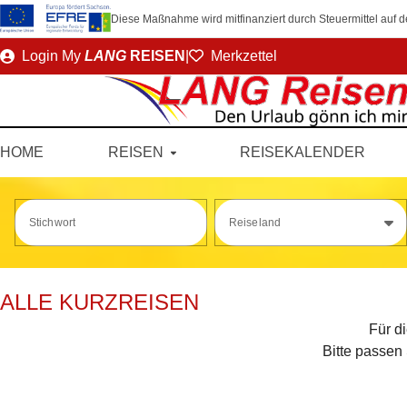
Diese Maßnahme wird mitfinanziert durch Steuermittel auf
Direkt
Login
My
LANG
REISEN
|
Merkzettel
zum
Seiteninhalt
HOME
REISEN
REISEKALENDER
Stichwort
Reiseland
ALLE KURZREISEN
Für d
Bitte passen 