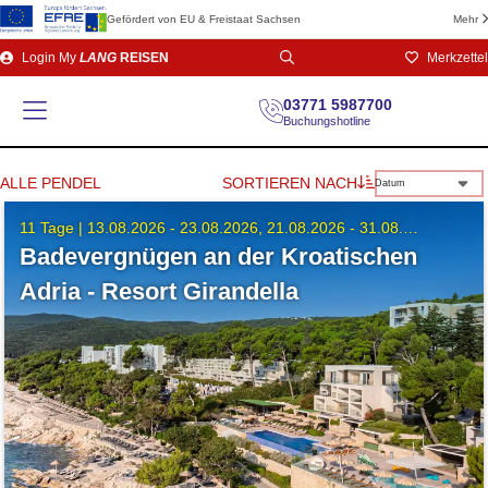
Gefördert von EU & Freistaat Sachsen
Mehr
Direkt
Login
My
LANG
REISEN
Merkzettel
zum
Seiteninhalt
03771 5987700
Buchungshotline
ALLE PENDEL
SORTIEREN NACH
Datum
11 Tage |
13.08.2026 - 23.08.2026
21.08.2026 - 31.08.2026
Badevergnügen an der Kroatischen
Adria - Resort Girandella