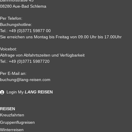
08280 Aue-Bad Schlema
2
90 %
95 %
95 %
95 %
0,
95%
95 %
95 %
95%
Per Telefon:
Nichtantritt
Buchungshotline:
Tel.:
+49 (0)3771 59877 00
Sie erreichen uns Montag bis Freitag von 09.00 Uhr bis 17.00Uhr
Voicebot:
Abfrage von Abfahrtszeiten und Verfügbarkeit
Tel.:
+49 (0)3771 5987720
Per E-Mail an:
Alle weiteren Stronierungsbedingungen entnehmen Sie bitte
buchung@lang-reisen.com
unseren AGB. Wir empfehlen Ihnen den Abschluss einer
Reiserücktrittskostenversicherung
Login
My
LANG
REISEN
REISEN
Kreuzfahrten
Gruppenflugreisen
Winterreisen