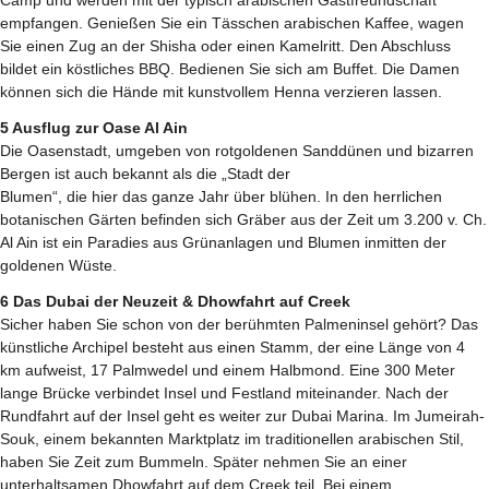
empfangen. Genießen Sie ein Tässchen arabischen Kaffee, wagen
Sie einen Zug an der Shisha oder einen Kamelritt. Den Abschluss
bildet ein köstliches BBQ. Bedienen Sie sich am Buffet. Die Damen
können sich die Hände mit kunstvollem Henna verzieren lassen.
5 Ausflug zur Oase Al Ain
Die Oasenstadt, umgeben von rotgoldenen Sanddünen und bizarren
Bergen ist auch bekannt als die „Stadt der
Blumen“, die hier das ganze Jahr über blühen. In den herrlichen
botanischen Gärten befinden sich Gräber aus der Zeit um 3.200 v. Ch.
Al Ain ist ein Paradies aus Grünanlagen und Blumen inmitten der
goldenen Wüste.
6 Das Dubai der Neuzeit & Dhowfahrt auf Creek
Sicher haben Sie schon von der berühmten Palmeninsel gehört? Das
künstliche Archipel besteht aus einen Stamm, der eine Länge von 4
km aufweist, 17 Palmwedel und einem Halbmond. Eine 300 Meter
lange Brücke verbindet Insel und Festland miteinander. Nach der
Rundfahrt auf der Insel geht es weiter zur Dubai Marina. Im Jumeirah-
Souk, einem bekannten Marktplatz im traditionellen arabischen Stil,
haben Sie Zeit zum Bummeln. Später nehmen Sie an einer
unterhaltsamen Dhowfahrt auf dem Creek teil. Bei einem