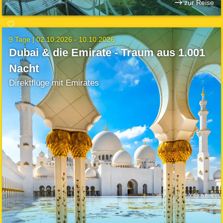
zur Reise
9 Tage |
02.10.2026 - 10.10.2026
Dubai & die Emirate - Traum aus 1.001
Nacht
Direktflüge mit Emirates