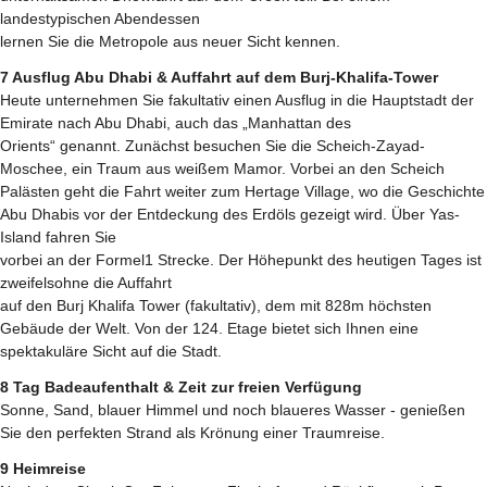
landestypischen Abendessen
lernen Sie die Metropole aus neuer Sicht kennen.
7 Ausflug Abu Dhabi & Auffahrt auf dem Burj-Khalifa-Tower
Heute unternehmen Sie fakultativ einen Ausflug in die Hauptstadt der
Emirate nach Abu Dhabi, auch das „Manhattan des
Orients“ genannt. Zunächst besuchen Sie die Scheich-Zayad-
Moschee, ein Traum aus weißem Mamor. Vorbei an den Scheich
Palästen geht die Fahrt weiter zum Hertage Village, wo die Geschichte
Abu Dhabis vor der Entdeckung des Erdöls gezeigt wird. Über Yas-
Island fahren Sie
vorbei an der Formel1 Strecke. Der Höhepunkt des heutigen Tages ist
zweifelsohne die Auffahrt
auf den Burj Khalifa Tower (fakultativ), dem mit 828m höchsten
Gebäude der Welt. Von der 124. Etage bietet sich Ihnen eine
spektakuläre Sicht auf die Stadt.
8 Tag Badeaufenthalt & Zeit zur freien Verfügung
Sonne, Sand, blauer Himmel und noch blaueres Wasser - genießen
Sie den perfekten Strand als Krönung einer Traumreise.
9 Heimreise