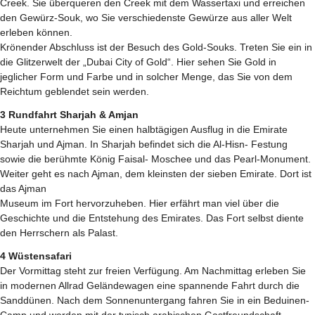
Creek. Sie überqueren den Creek mit dem Wassertaxi und erreichen
den Gewürz-Souk, wo Sie verschiedenste Gewürze aus aller Welt
erleben können.
Krönender Abschluss ist der Besuch des Gold-Souks. Treten Sie ein in
die Glitzerwelt der „Dubai City of Gold“. Hier sehen Sie Gold in
jeglicher Form und Farbe und in solcher Menge, das Sie von dem
Reichtum geblendet sein werden.
3 Rundfahrt Sharjah & Amjan
Heute unternehmen Sie einen halbtägigen Ausflug in die Emirate
Sharjah und Ajman. In Sharjah befindet sich die Al-Hisn- Festung
sowie die berühmte König Faisal- Moschee und das Pearl-Monument.
Weiter geht es nach Ajman, dem kleinsten der sieben Emirate. Dort ist
das Ajman
Museum im Fort hervorzuheben. Hier erfährt man viel über die
Geschichte und die Entstehung des Emirates. Das Fort selbst diente
den Herrschern als Palast.
4 Wüstensafari
Der Vormittag steht zur freien Verfügung. Am Nachmittag erleben Sie
in modernen Allrad Geländewagen eine spannende Fahrt durch die
Sanddünen. Nach dem Sonnenuntergang fahren Sie in ein Beduinen-
Camp und werden mit der typisch arabischen Gastfreundschaft