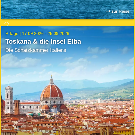
zur Reise
9 Tage |
17.09.2026 - 25.09.2026
Toskana & die Insel Elba
Die Schatzkammer Italiens