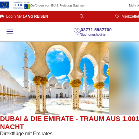
Gefördert von EU & Freistaat Sachsen
Mehr
Direkt
Login
My
LANG
REISEN
Merkzettel
zum
Seiteninhalt
03771 5987700
Buchungshotline
DUBAI & DIE EMIRATE - TRAUM AUS 1.001
NACHT
Direktflüge mit Emirates