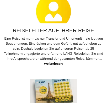
REISELEITER AUF IHRER REISE
Eine Reise ist mehr als nur Transfer und Unterkunft – sie lebt von
Begegnungen, Eindrücken und dem Gefühl, gut aufgehoben zu
sein. Deshalb begleiten Sie auf unseren Reisen ab 25
Teilnehmern engagierte und erfahrene LANG-Reiseleiter. Sie sind
Ihre Ansprechpartner während der gesamten Reise, kümmern
sich um organisatorische Fragen und haben immer ein offenes
weiterlesen
Ohr für Ihre Wünsche. Vor Ort ergänzen häufig ortsansässige
Reiseleiter unser Team. Diese kennen ihre Region wie ihre
Westentasche und erzählen mit Begeisterung von Geschichte,
Kultur und Besonderheiten – lebendig, authentisch und direkt aus
erster Hand.