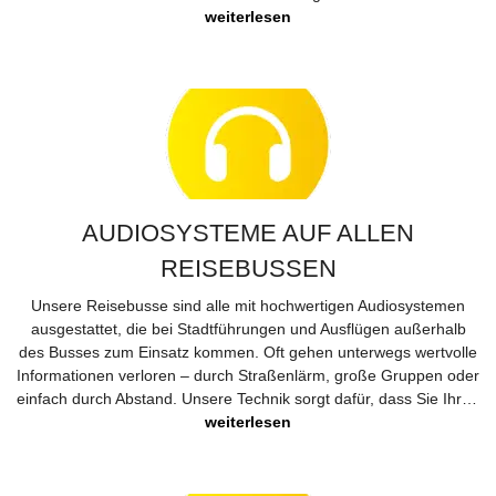
einzigartige Abholsystem ist nicht nur bequem, sondern spart
weiterlesen
Ihnen Zeit, Geld und unnötige Wege. So beginnt und endet Ihre
Reise so, wie sie sein sollte: komfortabel, unkompliziert und
umsorgt.
AUDIOSYSTEME AUF ALLEN
REISEBUSSEN
Unsere Reisebusse sind alle mit hochwertigen Audiosystemen
ausgestattet, die bei Stadtführungen und Ausflügen außerhalb
des Busses zum Einsatz kommen. Oft gehen unterwegs wertvolle
Informationen verloren – durch Straßenlärm, große Gruppen oder
einfach durch Abstand. Unsere Technik sorgt dafür, dass Sie Ihren
Reiseleiter stets klar und deutlich hören – ganz ohne
weiterlesen
Anstrengung. So erhalten Sie spannende Einblicke in Geschichte,
Kultur und das Leben vor Ort, ohne dass etwas verloren geht. Für
ein rundum gelungenes und informatives Reiseerlebnis.