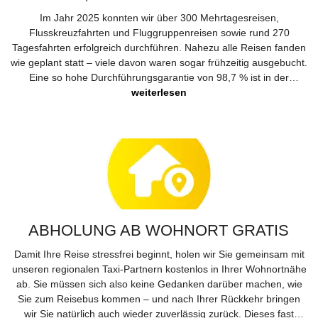
Im Jahr 2025 konnten wir über 300 Mehrtagesreisen,
Flusskreuzfahrten und Fluggruppenreisen sowie rund 270
Tagesfahrten erfolgreich durchführen. Nahezu alle Reisen fanden
wie geplant statt – viele davon waren sogar frühzeitig ausgebucht.
Eine so hohe Durchführungsgarantie von 98,7 % ist in der
Reisebranche keine Selbstverständlichkeit. Sie ist das Ergebnis
weiterlesen
langjähriger Erfahrung, sorgfältiger Planung und einem hohen
Qualitätsanspruch. Für Sie bedeutet das: Sie buchen mit gutem
Gefühl und dürfen sich mit großer Sicherheit auf Ihre Reise
freuen. Planungssicherheit, Verlässlichkeit und Vorfreude – das ist
unser Versprechen an Sie.
ABHOLUNG AB WOHNORT GRATIS
Damit Ihre Reise stressfrei beginnt, holen wir Sie gemeinsam mit
unseren regionalen Taxi-Partnern kostenlos in Ihrer Wohnortnähe
ab. Sie müssen sich also keine Gedanken darüber machen, wie
Sie zum Reisebus kommen – und nach Ihrer Rückkehr bringen
wir Sie natürlich auch wieder zuverlässig zurück. Dieses fast