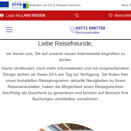
Gefördert von EU & Freistaat Sachsen
Mehr
Direkt
Login
My
LANG
REISEN
Merkzettel
zum
Seiteninhalt
03771 5987700
Buchungshotline
Liebe Reisefreunde,
wir freuen uns, Sie auf unserer neuen Internetseite begrüßen zu
dürfen.
Klarer strukturiert, noch mehr Informationen und mit ansprechendem
Design stehen wir Ihnen 24 h am Tag zur Verfügung. Sie finden hier
unser komplettes Reise­programm, aktuelle Neuig­keiten zu Ihrem
Reiseveranstalter, haben die Möglichkeit einen Reisegutschein
kurzfristig als Geschenk zu generieren und können auf Wunsch Ihre
Buchungen unmittelbar vornehmen.