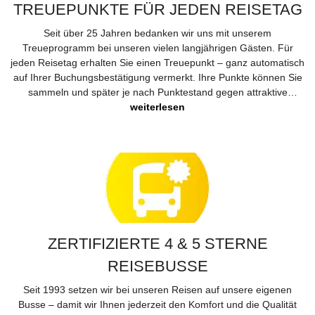
TREUEPUNKTE FÜR JEDEN REISETAG
Seit über 25 Jahren bedanken wir uns mit unserem
Treueprogramm bei unseren vielen langjährigen Gästen. Für
jeden Reisetag erhalten Sie einen Treuepunkt – ganz automatisch
auf Ihrer Buchungsbestätigung vermerkt. Ihre Punkte können Sie
sammeln und später je nach Punktestand gegen attraktive
Reisegutscheine im Wert von 35 € oder 80 € einlösen. Was einst
weiterlesen
mit Stempelheft und Klebepunkten begann, ist heute einfach und
digital – aber die Idee bleibt: ein herzliches Dankeschön für Ihre
Treue und Ihre Freude am Reisen mit LANG Reisen.
ZERTIFIZIERTE 4 & 5 STERNE
REISEBUSSE
Seit 1993 setzen wir bei unseren Reisen auf unsere eigenen
Busse – damit wir Ihnen jederzeit den Komfort und die Qualität