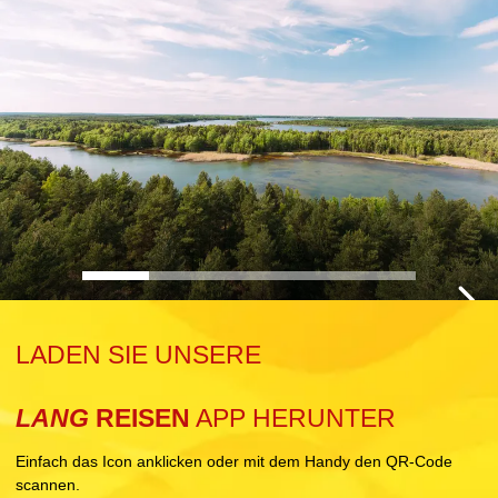
LADEN SIE UNSERE
11.08.2026
Route A8
LANG
REISEN
APP HERUNTER
Einfach das Icon anklicken oder mit dem Handy den QR-Code
scannen.