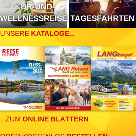
KUR-UND
WELLNESSREISEN
TAGESFAHRTEN
UNSERE
KATALOGE...
...ZUM
ONLINE BLÄTTERN