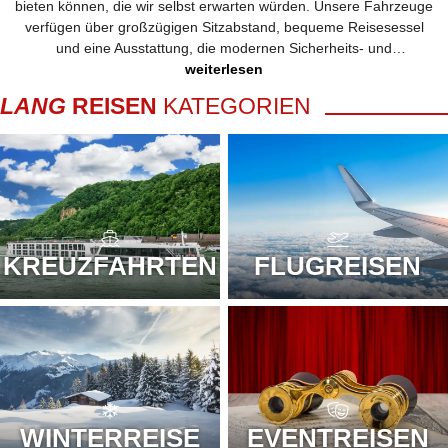
bieten können, die wir selbst erwarten würden. Unsere Fahrzeuge
verfügen über großzügigen Sitzabstand, bequeme Reisesessel
und eine Ausstattung, die modernen Sicherheits- und
Komfortstandards entspricht. Jährlich werden sie vom TÜV
weiterlesen
geprüft und regelmäßig von der Gütegemeinschaft Buskomfort als
LANG
REISEN
KATEGORIEN
4- oder 5-Sterne-Reisebusse zertifiziert. So können Sie sich auf
jeder Fahrt entspannt zurücklehnen und sicher fühlen – ganz
gleich, wohin die Reise geht.
KREUZFAHRTEN
FLUGREISEN
WINTERREISE
EVENTREISEN