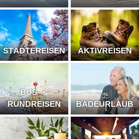
STÄDTEREISEN
AKTIVREISEN
BUS- &
RUNDREISEN
BADEURLAUB