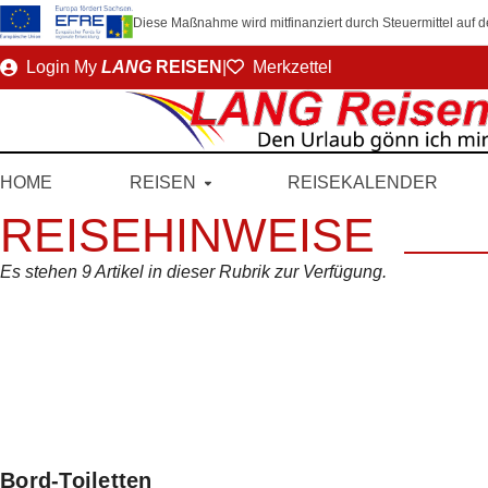
Diese Maßnahme wird mitfinanziert durch Steuermittel auf
Direkt
Login
My
LANG
REISEN
|
Merkzettel
zum
Seiteninhalt
HOME
REISEN
REISEKALENDER
REISEHINWEISE
Es stehen 9 Artikel in dieser Rubrik zur Verfügung.
Bord-Toiletten