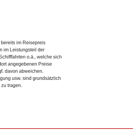
bereits im Reise­preis
 im Leis­tungsteil der
chiff­fahrten o.ä., welche sich
e dort angegebenen Preise
gf. davon abweichen.
gung usw. sind grundsätzlich
 zu tragen.