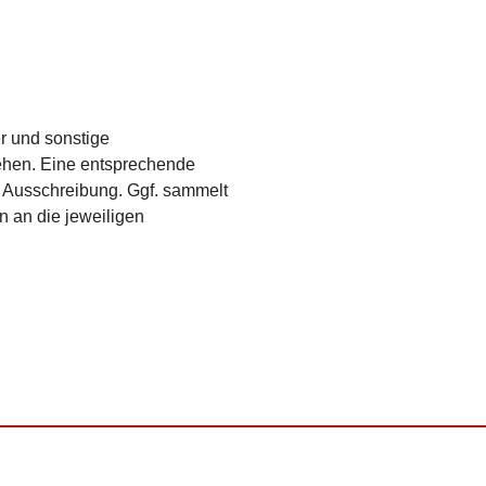
er und sonstige
ehen. Eine entspre­chende
r Ausschrei­bung. Ggf. sammelt
n an die jeweiligen