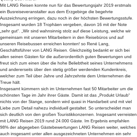
Mit LANG Reisen konnte nun für das Bewertungsjahr 2019 erstmals
ein Busreiseveranstalter aus dem Erzgebirge die begehrte
Auszeichnung erringen, dazu noch in der höchsten Bewertungsstufe.
Insgesamt wurden 18 Trophäen vergeben, davon 16 mit der Note
„sehr gut“. „Wir sind wahnsinnig stolz auf diese Leistung, welche wir
gemeinsam mit unseren Mitarbeitern in den Reisebüros und auf
unseren Reisebussen erreichen konnten! so René Lang,
Geschäftsführer von LANG Reisen. Gleichzeitig bedankt er sich bei
allen seinen Gästen für die außerordentlich guten Bewertungen und
freut sich zum einen über die hohe Beliebtheit seines Unternehmens
und andererseits über den stetig größer werdenden Kundenkreis,
welcher zum Teil über Jahre und Jahrzehnte dem Unternehmen die
Treue hält.
Insgesamt kümmern sich im Unternehmen fast 50 Mitarbeiter um die
schönsten Tage im Jahr ihrer Gäste. Damit ist das „Produkt Urlaub“
nichts von der Stange, sondern wird quasi in Handarbeit und mit viel
Liebe zum Detail nahezu individuell gestaltet. So unterscheidet man
sich deutlich von den großen Touristikkonzernen. Insgesamt verreisten
mit LANG Reisen 2019 rund 24.000 Gäste. Im Ergebnis empfahlen
98% der abgegeben Gästebewertungen LANG Reisen weiter, welches
auch insgesamt unter allen ausgezeichneten Unternehmen ein sehr