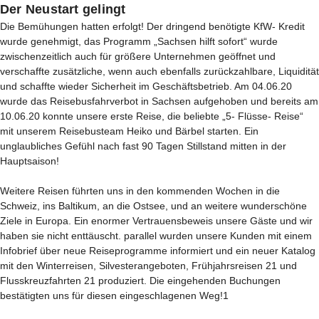
Der Neustart gelingt
Die Bemühungen hatten erfolgt! Der dringend benötigte KfW- Kredit
wurde genehmigt, das Programm „Sachsen hilft sofort“ wurde
zwischenzeitlich auch für größere Unternehmen geöffnet und
verschaffte zusätzliche, wenn auch ebenfalls zurückzahlbare, Liquidität
und schaffte wieder Sicherheit im Geschäftsbetrieb. Am 04.06.20
wurde das Reisebusfahrverbot in Sachsen aufgehoben und bereits am
10.06.20 konnte unsere erste Reise, die beliebte „5- Flüsse- Reise“
mit unserem Reisebusteam Heiko und Bärbel starten. Ein
unglaubliches Gefühl nach fast 90 Tagen Stillstand mitten in der
Hauptsaison!
Weitere Reisen führten uns in den kommenden Wochen in die
Schweiz, ins Baltikum, an die Ostsee, und an weitere wunderschöne
Ziele in Europa. Ein enormer Vertrauensbeweis unsere Gäste und wir
haben sie nicht enttäuscht. parallel wurden unsere Kunden mit einem
Infobrief über neue Reiseprogramme informiert und ein neuer Katalog
mit den Winterreisen, Silvesterangeboten, Frühjahrsreisen 21 und
Flusskreuzfahrten 21 produziert. Die eingehenden Buchungen
bestätigten uns für diesen eingeschlagenen Weg!1