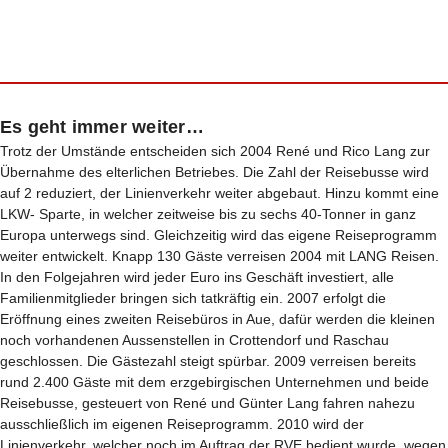
Es geht immer weiter…
Trotz der Umstände entscheiden sich 2004 René und Rico Lang zur
Übernahme des elterlichen Betriebes. Die Zahl der Reisebusse wird
auf 2 reduziert, der Linienverkehr weiter abgebaut. Hinzu kommt eine
LKW- Sparte, in welcher zeitweise bis zu sechs 40-Tonner in ganz
Europa unterwegs sind. Gleichzeitig wird das eigene Reiseprogramm
weiter entwickelt. Knapp 130 Gäste verreisen 2004 mit LANG Reisen.
In den Folgejahren wird jeder Euro ins Geschäft investiert, alle
Familienmitglieder bringen sich tatkräftig ein. 2007 erfolgt die
Eröffnung eines zweiten Reisebüros in Aue, dafür werden die kleinen
noch vorhandenen Aussenstellen in Crottendorf und Raschau
geschlossen. Die Gästezahl steigt spürbar. 2009 verreisen bereits
rund 2.400 Gäste mit dem erzgebirgischen Unternehmen und beide
Reisebusse, gesteuert von René und Günter Lang fahren nahezu
ausschließlich im eigenen Reiseprogramm. 2010 wird der
Linienverkehr, welcher noch im Auftrag der RVE bedient wurde, wegen