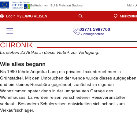
Gefördert von EU & Freistaat Sachsen
Mehr
Direkt
Login
My
LANG
REISEN
Merkzettel
zum
Seiteninhalt
03771 5987700
Buchungshotline
CHRONIK
Es stehen 23 Artikel in dieser Rubrik zur Verfügung.
Wie alles begann
Bis 1990 führte Angelika Lang ein privates Taxiunternehmen in
Grünstädtel. Mit den Umbrüchen der wende wurde dieses aufgegeben
und ein kleines Reisebüro gegründet, zunächst im eigenen
Wohnzimmer, später dann in der umgebauten Garage des
Wohnhauses. Es wurden reisen verschiedener Reiseveranstalter
verkauft. Besonders Schülerreisen entwickelten sich schnell zum
Verkaufsschlager.