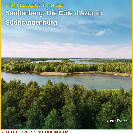
1 Tag |
12.08.2026
Route C20
Senftenberg: Die Côte d'Azur in
Südbrandenburg
zur Reise
» IHR WEG
ZUM BUS