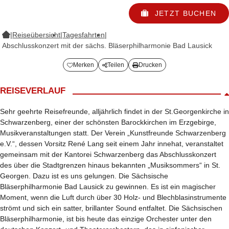
JETZT BUCHEN
|
Reiseübersicht
|
Tagesfahrten
|
Abschlusskonzert mit der sächs. Bläserphilharmonie Bad Lausick
Merken
Teilen
Drucken
REISEVERLAUF
Sehr geehrte Reisefreunde, alljährlich findet in der St.Georgenkirche in
Schwarzenberg, einer der schönsten Barockkirchen im Erzgebirge,
Musikveranstaltungen statt. Der Verein „Kunstfreunde Schwarzenberg
e.V.“, dessen Vorsitz René Lang seit einem Jahr innehat, veranstaltet
gemeinsam mit der Kantorei Schwarzenberg das Abschlusskonzert
des über die Stadtgrenzen hinaus bekannten „Musiksommers“ in St.
Georgen. Dazu ist es uns gelungen. Die Sächsische
Bläserphilharmonie Bad Lausick zu gewinnen. Es ist ein magischer
Moment, wenn die Luft durch über 30 Holz- und Blechblasinstrumente
strömt und sich ein satter, brillanter Sound entfaltet. Die Sächsischen
Bläserphilharmonie, ist bis heute das einzige Orchester unter den