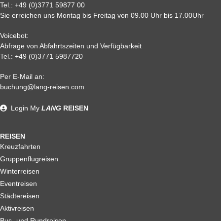
Tel.:
+49 (0)3771 59877 00
Sie erreichen uns Montag bis Freitag von 09.00 Uhr bis 17.00Uhr
Voicebot:
Abfrage von Abfahrtszeiten und Verfügbarkeit
Tel.:
+49 (0)3771 5987720
Per E-Mail an:
Alle weiteren Stronierungsbedingungen entnehmen Sie bitte
buchung@lang-reisen.com
unseren AGB. Wir empfehlen Ihnen den Abschluss einer
Reiserücktrittskostenversicherung
Login
My
LANG
REISEN
REISEN
Kreuzfahrten
Gruppenflugreisen
Winterreisen
Eventreisen
Städtereisen
Aktivreisen
Bus- und Rundreisen