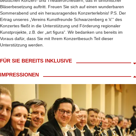
deutschen Konzert- und Theaterorchestern, das in sinfonischer
Bläserbesetzung auftritt. Freuen Sie sich auf einen wunderbaren
Sommerabend und ein herausragendes Konzerterlebnis! P.S. Der
Ertrag unseres „Vereins Kunstfreunde Schwarzenberg e.V.“ des
Konzertes fließt in die Unterstützung und Förderung regionaler
Kunstprojekte, z.B. der „art figura“. Wir bedanken uns bereits im
Voraus dafür, dass Sie mit Ihrem Konzertbesuch Teil dieser
Unterstützung werden.
FÜR SIE BEREITS INKLUSIVE
Sehr geehrte Reisefreunde,
IMPRESSIONEN
alljährlich findet in der St.Georgenkirche in Schwarzenberg, einer
der schönsten Barockkirchen im Erzgebirge, Musikveranstaltungen
statt. Der Verein „Kunstfreunde Schwarzenberg e.V.“, dessen Vorsitz
René Lang seit einem Jahr innehat, veranstaltet gemeinsam mit der
Kantorei Schwarzenberg das Abschlusskonzert des über die
Stadtgrenzen hinaus bekannten „Musiksommers“ in St. Georgen.
Dazu ist es uns gelungen. Die Sächsische Bläserphilharmonie Bad
Lausick zu gewinnen. Es ist ein magischer Moment, wenn die Luft
durch über 30 Holz- und Blechblasinstrumente strömt und sich ein
satter, brillanter Sound entfaltet. Die Sächsischen Bläserphilharmonie,