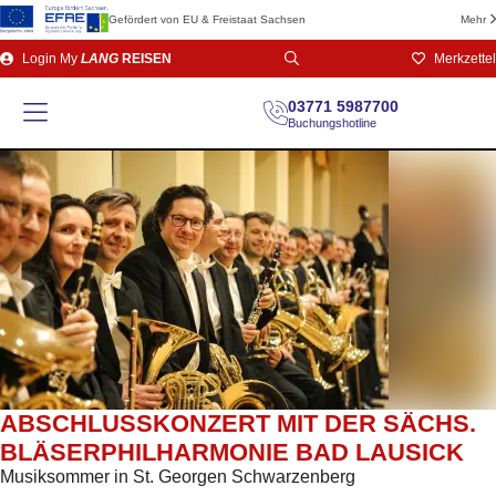
Gefördert von EU & Freistaat Sachsen
Mehr
Direkt
Login
My
LANG
REISEN
Merkzettel
zum
Seiteninhalt
03771 5987700
Buchungshotline
ABSCHLUSSKONZERT MIT DER SÄCHS.
BLÄSERPHILHARMONIE BAD LAUSICK
Musiksommer in St. Georgen Schwarzenberg