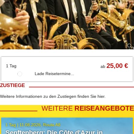
ist bis heute das einzige Orchester unter den deutschen Konzert- und
Theaterorchestern, das in sinfonischer Bläserbesetzung auftritt.
Freuen Sie sich auf einen wunderbaren Sommerabend und ein
herausragendes Konzerterlebnis!
P.S. Der Ertrag unseres „Vereins Kunstfreunde Schwarzenberg
e.V.“ des Konzertes fließt in die Unterstützung und Förderung
regionaler Kunstprojekte, z.B. der „art figura“. Wir bedanken uns
bereits im Voraus dafür, dass Sie mit Ihrem Konzertbesuch Teil dieser
Unterstützung werden.
25,00 €
1 Tag
ab
Lade Reisetermine...
ZUSTIEGE
Weitere Informationen zu den Zustiegen finden Sie
hier
.
WEITERE
REISEANGEBOTE
1 Tag |
11.08.2026
Route A8
Senftenberg: Die Côte d'Azur in