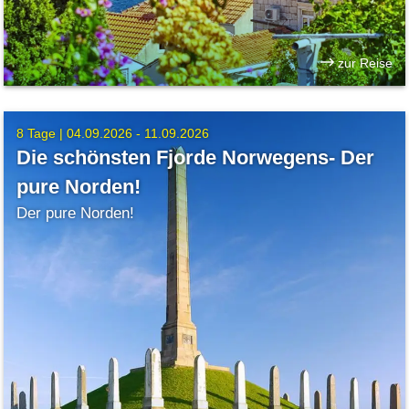
zur Reise
8 Tage |
04.09.2026 - 11.09.2026
Die schönsten Fjorde Norwegens- Der
pure Norden!
Der pure Norden!