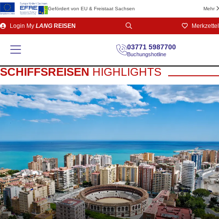
Gefördert von EU & Freistaat Sachsen
Mehr
Direkt
Login
My
LANG
REISEN
Merkzettel
zum
Seiteninhalt
03771 5987700
Buchungshotline
SCHIFFSREISEN
HIGHLIGHTS