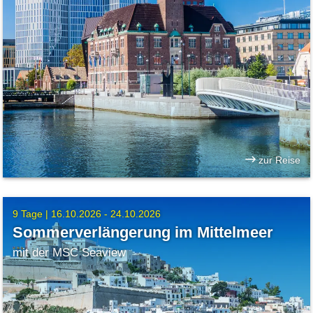
zur Reise
9 Tage |
16.10.2026 - 24.10.2026
Sommerverlängerung im Mittelmeer
mit der MSC Seaview