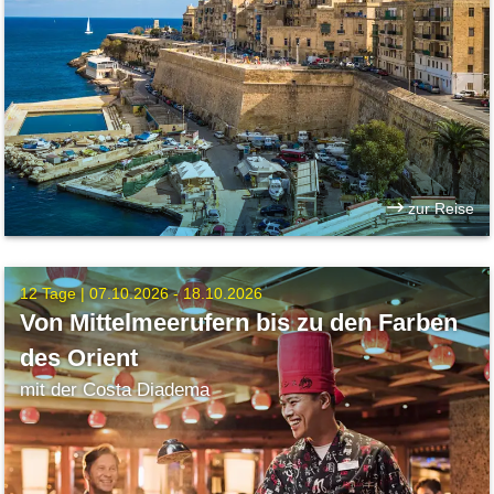
zur Reise
12 Tage |
07.10.2026 - 18.10.2026
Von Mittelmeerufern bis zu den Farben
des Orient
mit der Costa Diadema