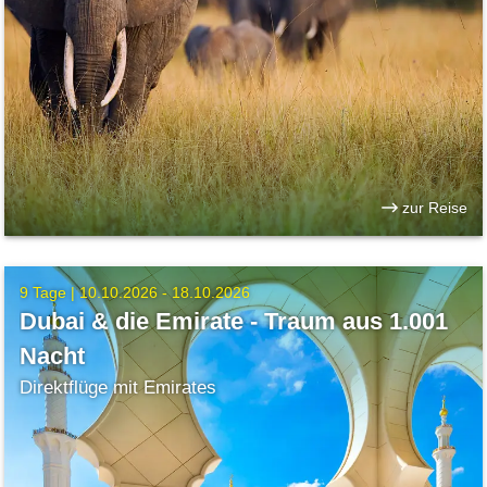
zur Reise
9 Tage |
10.10.2026 - 18.10.2026
Dubai & die Emirate - Traum aus 1.001
Nacht
Direktflüge mit Emirates