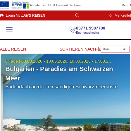
Gefördert von EU & Freistaat Sachsen
Mehr
Direkt
Login
My
LANG
REISEN
Merkzettel
zum
Seiteninhalt
03771 5987700
Buchungshotline
ALLE REISEN
SORTIEREN NACH
Datum
8 Tage |
03.09.2026 - 10.09.2026
10.09.2026 - 17.09.2026
Bulgarien - Paradies am Schwarzen
Meer
Badeurlaub an der feinsandigen Schwarzmeerküste